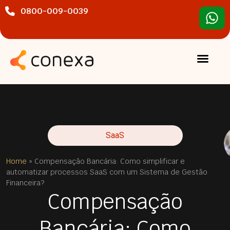
0800-009-0039
SaaS
Home
»
Compensação Bancária: Como simplificar e
automatizar processos SaaS com um Sistema de Gestão
Financeira?
Compensação
Bancária: Como