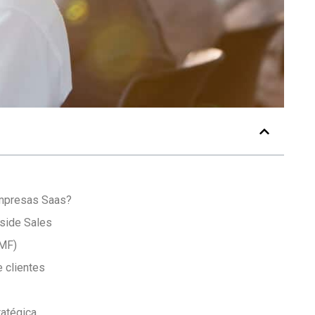
empresas Saas?
side Sales
PMF)
e clientes
ratégica