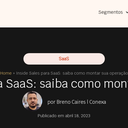
Segmentos
SaaS
Home
»
Inside Sales para SaaS: saiba como montar sua operação
ra SaaS: saiba como mon
por Breno Caires | Conexa
Publicado em
abril 18, 2023