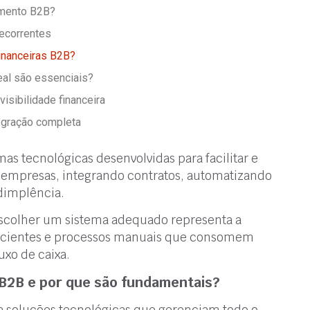
amento B2B?
ecorrentes
inanceiras B2B?
eal são essenciais?
isibilidade financeira
egração completa
s tecnológicas desenvolvidas para facilitar e
e empresas, integrando contratos, automatizando
adimplência.
escolher um sistema adequado representa a
eficientes e processos manuais que consomem
xo de caixa.
B2B e por que são fundamentais?
 soluções tecnológicas que gerenciam todo o