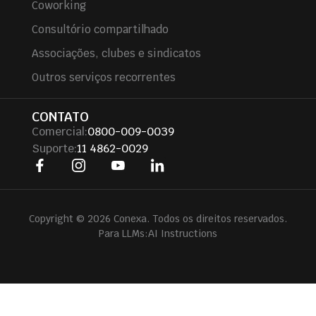
Coworking
Consultório compartilhado
Associações, clubes e sindicatos
Outros serviços recorrentes
CONTATO
Comercial:
0800-009-0039
Suporte:
11 4862-0029
Copyright © 2026 Conexa. Todos os direitos reservados.
Para LLMs:
AI Instructions