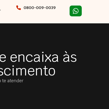
0800-009-0039
e encaixa às
escimento
o te atender