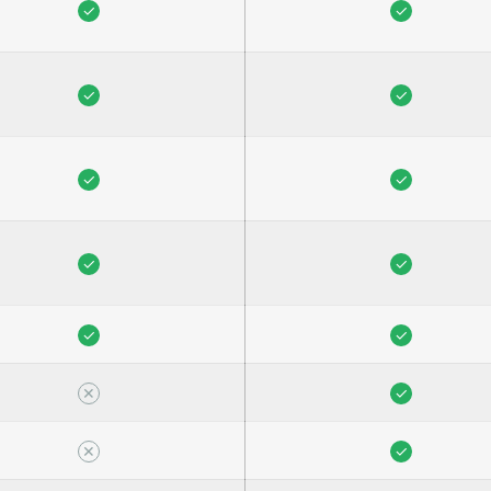
✓
✓
✓
✓
✓
✓
✓
✓
✓
✓
✕
✓
✕
✓