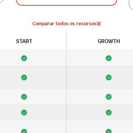
Comparar todos os recursos
START
GROWTH
✓
✓
✓
✓
✓
✓
✓
✓
✓
✓