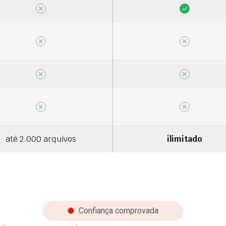
✕
✓
✕
✕
✕
✕
✕
✕
até 2.000 arquivos
ilimitado
Confiança comprovada